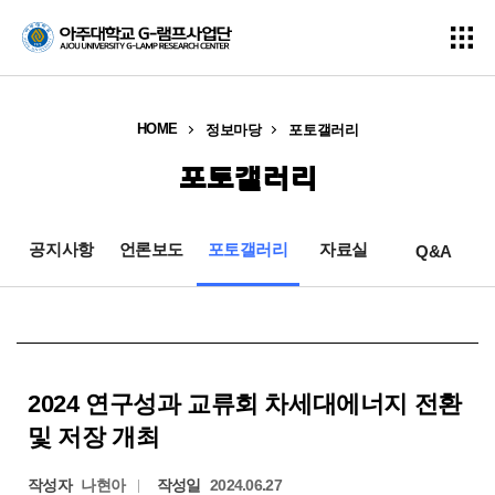
HOME
정보마당
포토갤러리
포토갤러리
사
중
프
연
정
업
점
로
구
보
단
테
그
성
마
공지사항
언론보도
포토갤러리
자료실
Q&A
소
마
램
과
당
개
연
구
Q&A
국제
학내연구소
논문
특허
저서
공지사항
언론보도
포토갤러리
자료실
소
인사말
비전
연구인력
조직도
오시는
공동
현황
및
길
연구
목표
에너지
바이오
분자활성
에너지
2차전지
양자물질
에너지
화학반응
저감형
기술
2024 연구성과 교류회 차세대에너지 전환
연구
물질
연구
광반도체
연구
및 저장 개최
연구
기술연구
작성자
나현아
작성일
2024.06.27